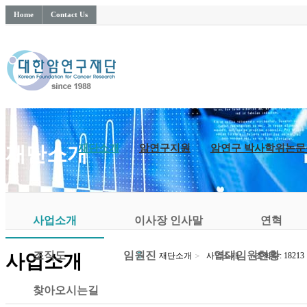
Home
Contact Us
재단소개
암연구지원
암연구 박사학위논문
재단소개
사업소개
이사장 인사말
연혁
조직도
임원진
역대임원현황
사업소개
재단소개
사업소개
조회수: 18213
찾아오시는길